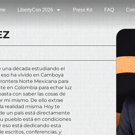
me
LibertyCon 2026
Press Kit
FAQ
Con
EZ
 una década estudiando el
r eso ha vivido en Camboya
Frontera Norte Mexicana para
te en Colombia para echar luz
 basta con saber las cosas de
or mí mismo. De ello extrae
la realidad misma. Hoy te
 de un país está directamente
 su pueblo está en condiciones
or eso está dedicando esta
escritos, conferencias, y