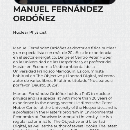
MANUEL FERNÁNDEZ
ORDÓÑEZ
Nuclear Physicist
Manuel Fernández Ordóñez es doctor en física nuclear
y un especialista con más de 20 años de experiencia
en el sector energético. Dirige el Centro Peter Huber
en la Universidad de las Hespérides y es profesor del
Master en Economía Medioambiental de la
Universidad Francisco Marroquín. Es columnista
habitual en The Objective y Libertad Digital, así como
autor de varios libros. El último titulado “Nucleares, sí
por favor (Deusto, 2023)”.
Manuel Fernández Ordóñez holds a PhD in nuclear
physics and is a specialist with more than 20 years of
experience in the energy sector. He directs the Peter
Huber Center at the University of the Hespérides and is
a professor in the Master’s program in Environmental
Economics at Francisco Marroquín University. He is a
regular columnist for The Objective and Libertad
Digital, as well as the author of several books. The latest