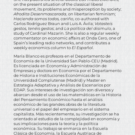
on the present situation of the classical liberal
movement, its problems and misperception by society;
Afrodita Desenmascarada
, on libertarian feminism;
Hacienda somos todos, cariño
, co-authored with
Carlos Rodríguez Braun and Luis A. Ávila;
Votasteis
gestos, tenéis gestos
; and
La política del disimulo
, a
study of Cardinal Mazarin. She is also a regular weekly
commentator on economic affairs at Onda Cero, one of
Spain’s leading radio networks, and contributes a
weekly economics column to
El Español
.
María Blanco es profesora en el Departamento de
Economía de la Universidad San Pablo-CEU (Madrid).
Es licenciada en Economía y Administración de
Empresas y doctora en Economía por el Departamento
de Historia e Instituciones Económicas de la
Universidad Complutense (Madrid) y Master en
Estrategia Adaptativa y Análisis de Escenarios por
EDAP. Sus intereses de investigación son diversos y
abarcan desde el uso de las matemáticas en la Historia
del Pensamiento Económico hasta el análisis
económico de las grandes obras de la literatura
universal o el papel del empresario en el sistema
capitalista. Más recientemente, su investigación se ha
orientado al estudio de la complejidad en economía y
sus implicaciones para la teoría y la política
económica. Su trabajo se enmarca en la Escuela
Clásica de Economía, la Escuela Austriaca de