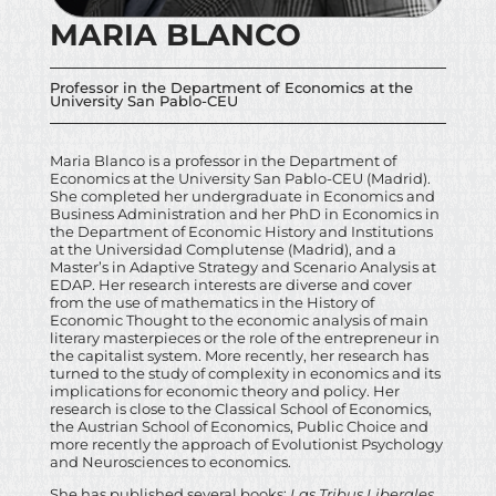
MARIA BLANCO
Professor in the Department of Economics at the
University San Pablo-CEU
Maria Blanco is a professor in the Department of
Economics at the University San Pablo-CEU (Madrid).
She completed her undergraduate in Economics and
Business Administration and her PhD in Economics in
the Department of Economic History and Institutions
at the Universidad Complutense (Madrid), and a
Master’s in Adaptive Strategy and Scenario Analysis at
EDAP. Her research interests are diverse and cover
from the use of mathematics in the History of
Economic Thought to the economic analysis of main
literary masterpieces or the role of the entrepreneur in
the capitalist system. More recently, her research has
turned to the study of complexity in economics and its
implications for economic theory and policy. Her
research is close to the Classical School of Economics,
the Austrian School of Economics, Public Choice and
more recently the approach of Evolutionist Psychology
and Neurosciences to economics.
She has published several books:
Las Tribus Liberales
,